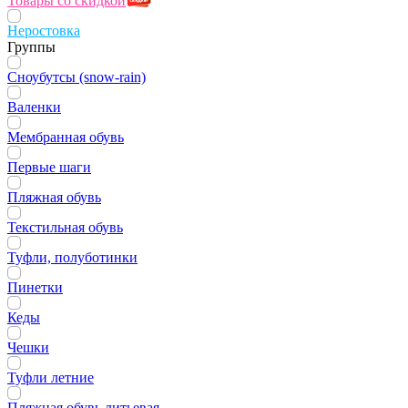
Товары со скидкой
Неростовка
Группы
Сноубутсы (snow-rain)
Валенки
Мембранная обувь
Первые шаги
Пляжная обувь
Текстильная обувь
Туфли, полуботинки
Пинетки
Кеды
Чешки
Туфли летние
Пляжная обувь литьевая