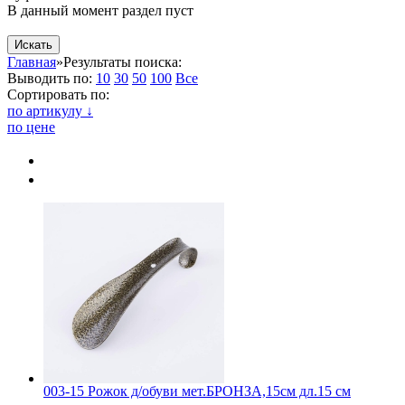
В данный момент раздел пуст
Магазин
Главная
»
Результаты поиска:
Выводить по:
10
30
50
100
Все
Сортировать по:
по артикулу ↓
по цене
003-15 Рожок д/обуви мет.БРОНЗА,15см дл.15 см