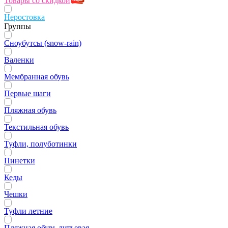
Товары со скидкой
Неростовка
Группы
Сноубутсы (snow-rain)
Валенки
Мембранная обувь
Первые шаги
Пляжная обувь
Текстильная обувь
Туфли, полуботинки
Пинетки
Кеды
Чешки
Туфли летние
Пляжная обувь литьевая