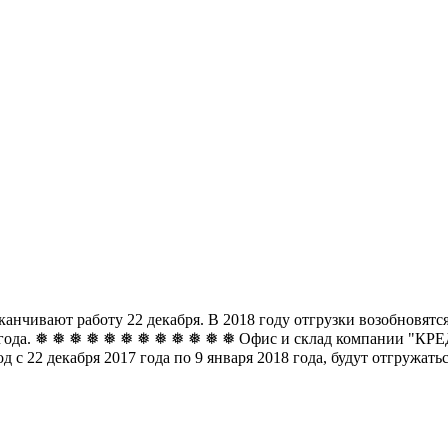
чивают работу 22 декабря. В 2018 году отгрузки возобновятся 
8 года. ❅ ❅ ❅ ❅ ❅ ❅
❅ ❅ ❅ ❅ ❅ ❅ Офис и склад компании "КРЕДО
д с 22 декабря 2017 года по 9 января 2018 года, будут отгружат