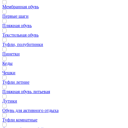
Мембранная обувь
Первые шаги
Пляжная обувь
Текстильная обувь
Туфли, полуботинки
Пинетки
Кеды
Чешки
Туфли летние
Пляжная обувь литьевая
Дутики
Обувь для активного отдыха
Туфли комнатные