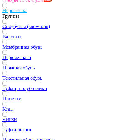
Товары со скидкой
Неростовка
Группы
Сноубутсы (snow-rain)
Валенки
Мембранная обувь
Первые шаги
Пляжная обувь
Текстильная обувь
Туфли, полуботинки
Пинетки
Кеды
Чешки
Туфли летние
Пляжная обувь литьевая