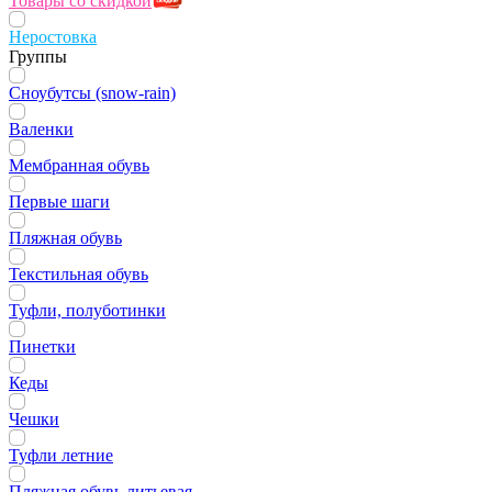
Товары со скидкой
Неростовка
Группы
Сноубутсы (snow-rain)
Валенки
Мембранная обувь
Первые шаги
Пляжная обувь
Текстильная обувь
Туфли, полуботинки
Пинетки
Кеды
Чешки
Туфли летние
Пляжная обувь литьевая