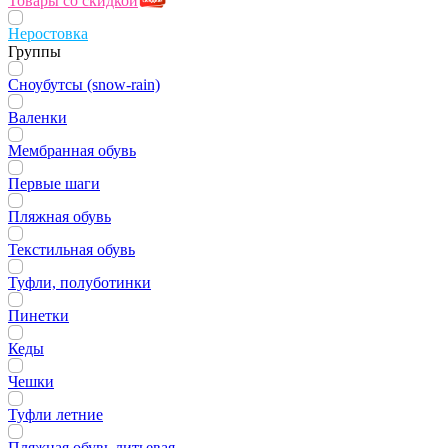
Товары со скидкой
Неростовка
Группы
Сноубутсы (snow-rain)
Валенки
Мембранная обувь
Первые шаги
Пляжная обувь
Текстильная обувь
Туфли, полуботинки
Пинетки
Кеды
Чешки
Туфли летние
Пляжная обувь литьевая